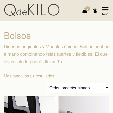
Saltar
al
0
QdeKILO
Cuellos,
Menú
contenido
Bolsos,
Collares…
Diseños y
Bolsos
Modelos
Únicos
Diseños originales y Modelos únicos. Bolsos hechos
a mano combinando telas fuertes y flexibles. El que
elijas solo lo podrás llevar Tú.
Mostrando los 21 resultados