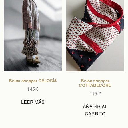
Bolso shopper CELOSÍA
Bolso shopper
COTTAGECORE
145
€
115
€
LEER MÁS
AÑADIR AL
CARRITO