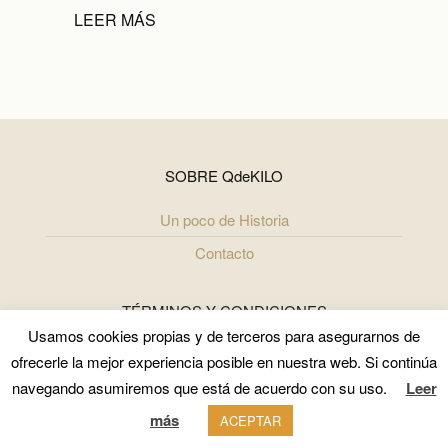
LEER MÁS
SOBRE QdeKILO
Un poco de Historia
Contacto
TÉRMINOS Y CONDICIONES
Usamos cookies propias y de terceros para asegurarnos de
Términos y Condiciones
ofrecerle la mejor experiencia posible en nuestra web. Si continúa
Política de Uso y Privacidad
navegando asumiremos que está de acuerdo con su uso.
Leer
más
Politica de cookies
ACEPTAR