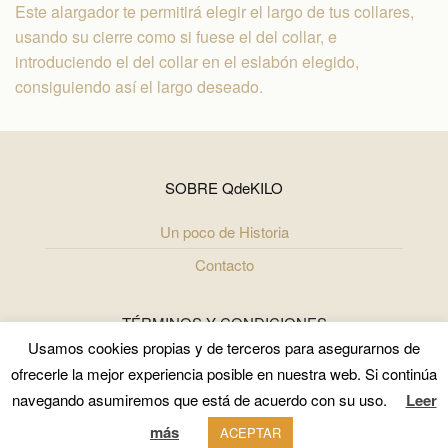
Este alargador te permitirá elegir el largo de tus collares,
usando su cierre como si fuese el del collar, e
introduciendo el del collar en el eslabón elegido,
consiguiendo así el largo deseado.
SOBRE QdeKILO
Un poco de Historia
Contacto
TÉRMINOS Y CONDICIONES
Usamos cookies propias y de terceros para asegurarnos de
Términos y Condiciones
ofrecerle la mejor experiencia posible en nuestra web. Si continúa
navegando asumiremos que está de acuerdo con su uso.
Leer
Política de Uso y Privacidad
más
Politica de cookies
ACEPTAR