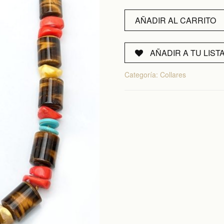
Collar:
AÑADIR AL CARRITO
Ojo
de
Tigre,
AÑADIR A TU LIST
Coral,
Categoría:
Collares
Turquesa,
Ámbar
cantidad