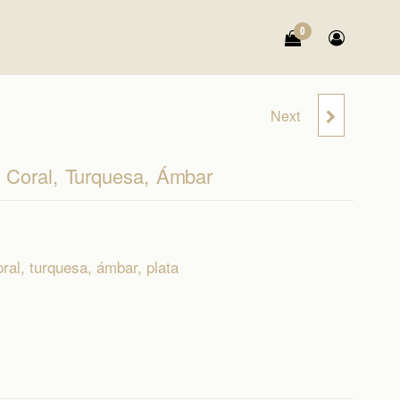
0
Next
COLLAR: ÁGATA,
TURQUESA #
, Coral, Turquesa, Ámbar
oral, turquesa, ámbar, plata