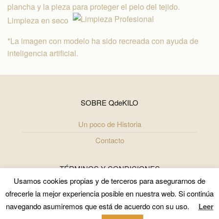
plancha y la pieza para proteger el pelo del tejido.
Limpieza en seco
*La imagen con modelo ha sido recreada con ayuda de
inteligencia artificial.
SOBRE QdeKILO
Un poco de Historia
Contacto
TÉRMINOS Y CONDICIONES
Usamos cookies propias y de terceros para asegurarnos de
Términos y Condiciones
ofrecerle la mejor experiencia posible en nuestra web. Si continúa
Política de Uso y Privacidad
navegando asumiremos que está de acuerdo con su uso.
Leer