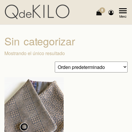
Saltar
al
0
QdeKILO
Cuellos,
Menú
contenido
Bolsos,
Collares…
Diseños y
Sin categorizar
Modelos
Únicos
Mostrando el único resultado